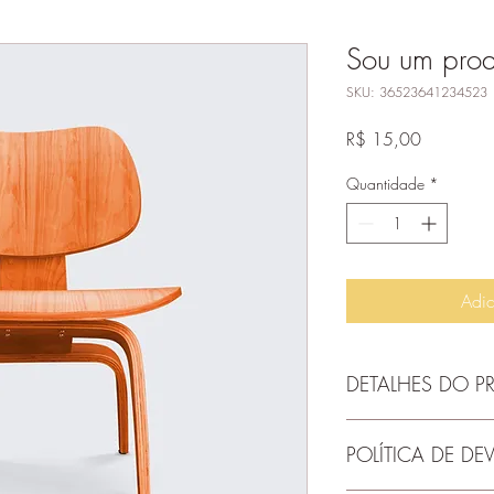
Sou um prod
SKU: 36523641234523
Preço
R$ 15,00
Quantidade
*
Adic
DETALHES DO 
Use este espaço para a
POLÍTICA DE D
produto, como tamanho
instruções de limpeza.