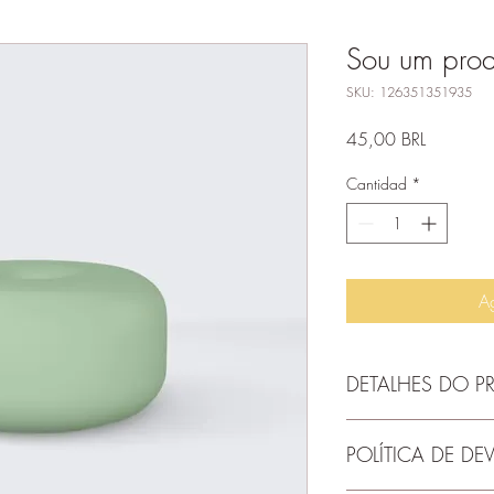
Sou um prod
SKU: 126351351935
Precio
45,00 BRL
Cantidad
*
Ag
DETALHES DO 
Use este espaço para a
POLÍTICA DE D
produto, como tamanho
instruções de limpeza.