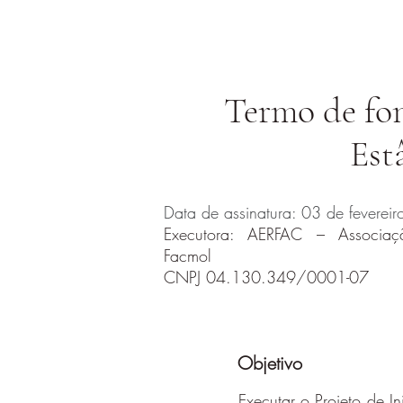
Termo de fom
Est
Data de assinatura: 03 de feverei
Executora: AERFAC – Associaç
Facmol
CNPJ 04.130.349/0001-07
O
Objetivo
Executar o Projeto de I