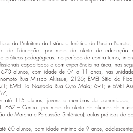
icos da Prefeitura da Estância Turística de Pereira Barreto
pal de Educação, por meio da oferta de educação mu
e práticas pedagógicas, no período de contra turno, inte
fissionais capacitados e com experiência na área, nas segu
er 670 alunos, com idade de 04 a 11 anos, nas unidade
nomoto Rua Missao Akissue, 2126; EMEI Sítio do Pica
21; EMEI Tia Nastácia Rua Cyro Maia; 691; e EMEI As
/nº,
r até 115 alunos, jovens e membros da comunidade, no 
il, 667 – Centro, por meio da oferta de oficinas de mús
ão de Marcha e Percussão Sinfônica); aulas práticas de d
r até 60 alunos, com idade mínima de 9 anos, adolescent