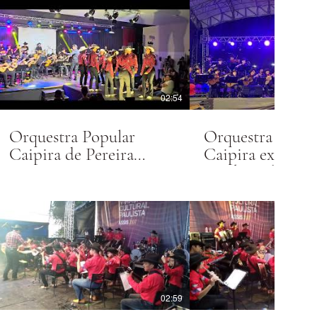
02:54
Orquestra Popular
Orquestra Popul
Caipira de Pereira
Caipira executa
Barreto
""Cabecinha No
Ombro", de Paul
Borges.
02:59