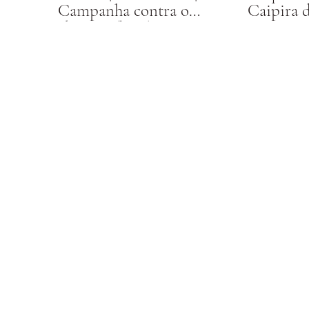
Campanha contra o
Caipira d
abuso Infantil
Barreto