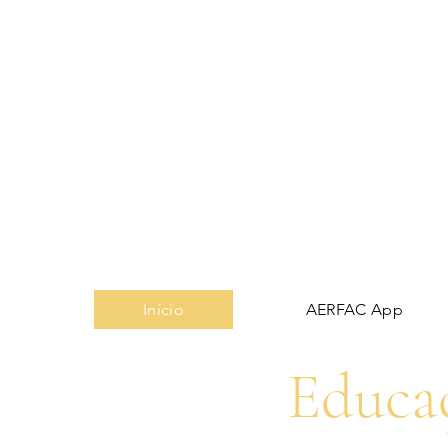
Início
AERFAC App
Educaç