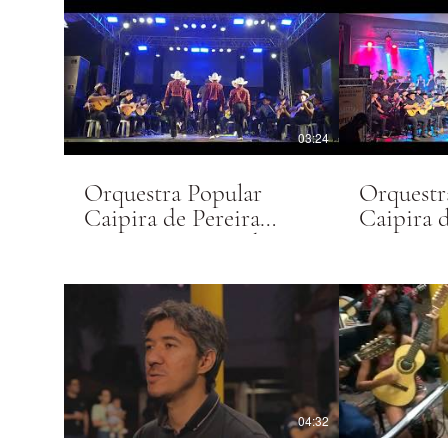
03:24
Orquestra Popular
Orquestr
Caipira de Pereira
Caipira d
Barreto executando "Eu
Barreto 
sou Piracicabano".
Amargur
Carreiro
04:32