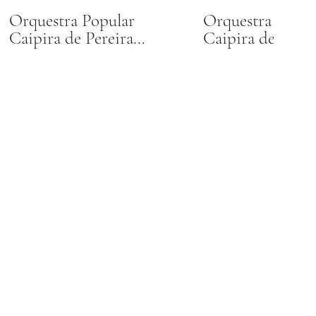
Orquestra Popular
Orquestra Popul
Caipira de Pereira
Caipira de Perei
Barreto executando
Barreto executa
Empreitada perigosa
Mercedita