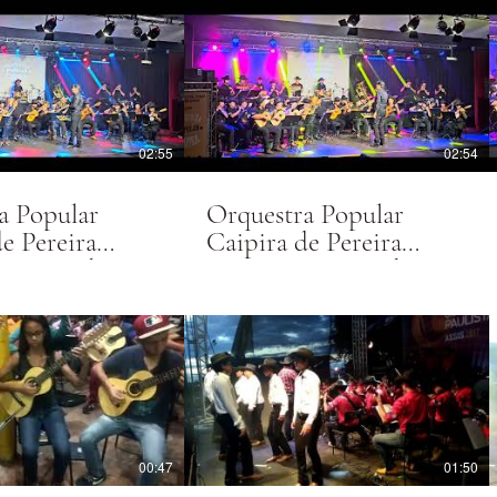
02:55
02:54
a Popular
Orquestra Popular
e Pereira
Caipira de Pereira
executando
Barreto executando
ado (Tião
Vivendo no Mato (Trio
 e Pardinho)
Parada Dura)
00:47
01:50