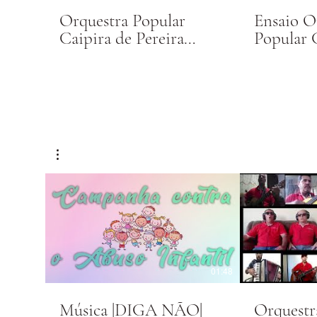
Orquestra Popular
Ensaio O
Caipira de Pereira
Popular 
Barreto
Pereira B
01:48
Música |DIGA NÃO|
Orquestr