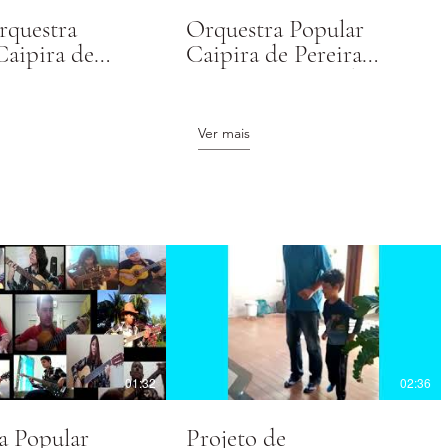
rquestra
Orquestra Popular
Caipira de
Caipira de Pereira
arreto
Barreto - O meu bem
falou, de Vieira e
Vieirinha
Ver mais
01:32
02:36
a Popular
Projeto de